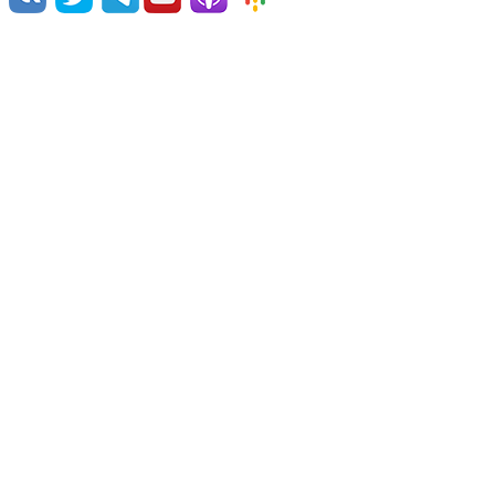
Команда проекта
Поддержать проект
Связаться с нами
Примеры озвучки
© 2026 Vert Dider®