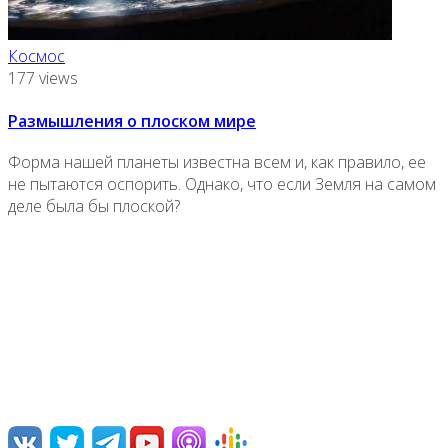
Космос
177 views
Размышления о плоском мире
Форма нашей планеты известна всем и, как правило, ее
не пытаются оспорить. Однако, что если Земля на самом
деле была бы плоской?
О нас
Переводим и озвучиваем научно-популярные видео,
лекции, дебаты и документальные фильмы.
Нам интересна наука и ее популяризация, борьба с
различными заблуждениями, посильная ликвидация
невежества.