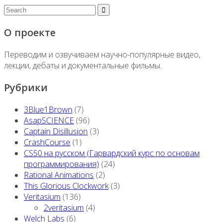
О проекте
Переводим и озвучиваем научно-популярные видео,
лекции, дебаты и документальные фильмы.
Рубрики
3Blue1Brown
(7)
AsapSCIENCE
(96)
Captain Disillusion
(3)
CrashCourse
(1)
CS50 на русском (Гарвардский курс по основам
программирования)
(24)
Rational Animations
(2)
This Glorious Clockwork
(3)
Veritasium
(136)
2veritasium
(4)
Welch Labs
(6)