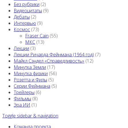
Без рубрики
(2)
Видеоцитаты
(9)
Дебаты
(2)
Интервью
(9)
Космос
(73)
Fraser Cain
(55)
МКС
(13)
Лекции
(3)
Лекции Ричарда Фейнмана (1964 год)
(7)
Майкл Сэндел «Справедливость»
(12)
Минутка Земли
(17)
Минутка физики
(56)
Розетта и Филы
(5)
Серии Фейнмана
(5)
Трейлеры
(6)
Фильмы
(8)
Эра ИИ
(1)
Toggle sidebar & navigation
Команда проекта