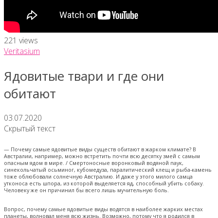
221 views
Veritasium
Ядовитые твари и где они
обитают
03.07.2020
Скрытый текст
— Почему самые ядовитые виды существ обитают в жарком климате? В
Австралии, например, можно встретить почти всю десятку змей с самым
опасным ядом в мире. / Смертоносные воронковый водяной паук,
синекольчатый осьминог, кубомедуза, паралитический клещ и рыба-камень
тоже облюбовали солнечную Австралию. И даже у этого милого самца
утконоса есть шпора, из которой выделяется яд, способный убить собаку.
Человеку же он причинил бы всего лишь мучительную боль.
Вопрос, почему самые ядовитые виды водятся в наиболее жарких местах
планеты, волновал меня всю жизнь. Возможно, потому что я родился в