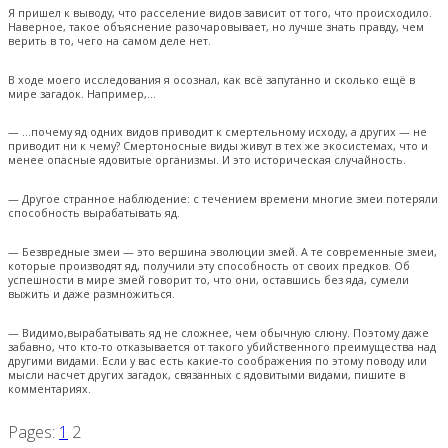
Я пришел к выводу, что расселение видов зависит от того, что происходило.
Наверное, такое объяснение разочаровывает, но лучше знать правду, чем
верить в то, чего на самом деле нет.
В ходе моего исследования я осознал, как всё запутанно и сколько ещё в
мире загадок. Например,…
— …почему яд одних видов приводит к смертельному исходу, а других — не
приводит ни к чему? Смертоносные виды живут в тех же экосистемах, что и
менее опасные ядовитые организмы. И это историческая случайность.
— Другое странное наблюдение: с течением времени многие змеи потеряли
способность вырабатывать яд.
— Безвредные змеи — это вершина эволюции змей. А те современные змеи,
которые производят яд, получили эту способность от своих предков. Об
успешности в мире змей говорит то, что они, оставшись без яда, сумели
выжить и даже размножиться.
— Видимо,вырабатывать яд не сложнее, чем обычную слюну. Поэтому даже
забавно, что кто-то отказывается от такого убийственного преимущества над
другими видами. Если у вас есть какие-то соображения по этому поводу или
мысли насчет других загадок, связанных с ядовитыми видами, пишите в
комментариях.
Pages:
1
2