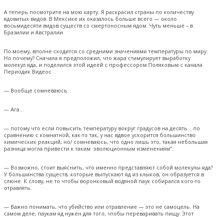
А теперь посмотрите на мою карту. Я раскрасил страны по количеству
ядовитых видов. В Мексике их оказалось больше всего — около
восьмидесяти видов существ со смертоносным ядом. Чуть меньше – в
Бразилии и Австралии.
По-моему, вполне сходится со средними значениями температуры по миру.
Но почему? Сначала я предположил, что жара стимулирует выработку
молекул яда, и поделился этой идеей с профессором Поляковым с канала
Периодик Видеос
— Вообще сомневаюсь.
— Ага…
— потому что если повысить температуру вокруг градусов на десять… по
сравнению с комнатной, как-то так, у нас вдвое ускорится большинство
химических реакций, но/ сомневаюсь, что одно лишь это, такая небольшая
разница могла привести к таким эволюционным изменениям”.
— Возможно, стоит выяснить, что именно представляют собой молекулы яда?
У большинства существ, которые выпускают яд из клыков, он образуется в
слюне. К слову, не то чтобы воронковый водяной паук собирался кого-то
отравлять.
— Важно понимать, что убийство или отравление — это не самоцель. На
самом деле, паукам яд нужен для того, чтобы переваривать пищу. Этот