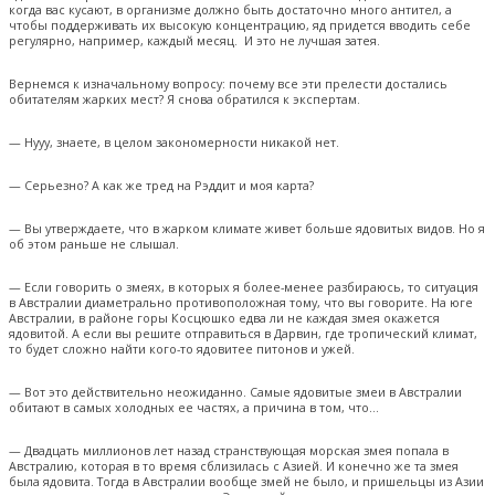
когда вас кусают, в организме должно быть достаточно много антител, а
чтобы поддерживать их высокую концентрацию, яд придется вводить себе
регулярно, например, каждый месяц. И это не лучшая затея.
Вернемся к изначальному вопросу: почему все эти прелести достались
обитателям жарких мест? Я снова обратился к экспертам.
— Нууу, знаете, в целом закономерности никакой нет.
— Серьезно? А как же тред на Рэддит и моя карта?
— Вы утверждаете, что в жарком климате живет больше ядовитых видов. Но я
об этом раньше не слышал.
— Если говорить о змеях, в которых я более-менее разбираюсь, то ситуация
в Австралии диаметрально противоположная тому, что вы говорите. На юге
Австралии, в районе горы Косцюшко едва ли не каждая змея окажется
ядовитой. А если вы решите отправиться в Дарвин, где тропический климат,
то будет сложно найти кого-то ядовитее питонов и ужей.
— Вот это действительно неожиданно. Самые ядовитые змеи в Австралии
обитают в самых холодных ее частях, а причина в том, что…
— Двадцать миллионов лет назад странствующая морская змея попала в
Австралию, которая в то время сблизилась с Азией. И конечно же та змея
была ядовита. Тогда в Австралии вообще змей не было, и пришельцы из Азии