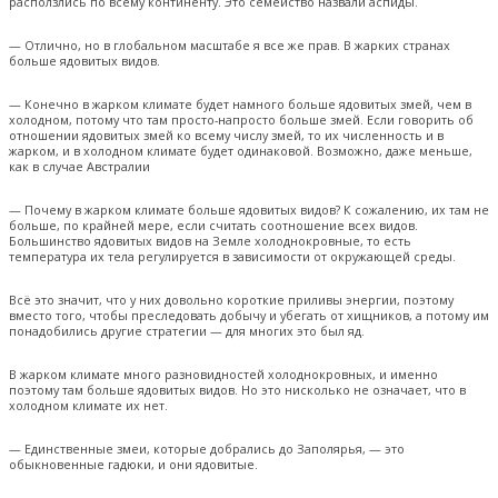
расползлись по всему континенту. Это семейство назвали аспиды.
— Отлично, но в глобальном масштабе
я
все же прав. В жарких странах
больше ядовитых видов.
— Конечно в жарком климате будет намного больше ядовитых змей, чем в
холодном, потому что там просто-напросто больше змей. Если говорить об
отношении ядовитых змей ко всему числу змей, то их численность и в
жарком, и в холодном климате будет одинаковой. Возможно, даже меньше,
как в случае Австралии
— Почему в жарком климате больше ядовитых видов? К сожалению, их там не
больше, по крайней мере, если считать соотношение всех видов.
Большинство ядовитых видов на Земле холоднокровные, то есть
температура их тела регулируется в зависимости от окружающей среды.
Всё это значит, что у них довольно короткие приливы энергии, поэтому
вместо того, чтобы преследовать добычу и убегать от хищников,
а потому
им
понадобились другие стратегии — для многих это был яд.
В жарком климате много разновидностей холоднокровных, и именно
поэтому там больше ядовитых видов. Но это нисколько не означает, что в
холодном климате их нет.
— Единственные змеи, которые добрались до Заполярья, — это
обыкновенные гадюки, и они ядовитые.