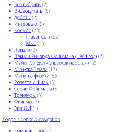
Без рубрики
(2)
Видеоцитаты
(9)
Дебаты
(2)
Интервью
(9)
Космос
(73)
Fraser Cain
(55)
МКС
(13)
Лекции
(3)
Лекции Ричарда Фейнмана (1964 год)
(7)
Майкл Сэндел «Справедливость»
(12)
Минутка Земли
(17)
Минутка физики
(56)
Розетта и Филы
(5)
Серии Фейнмана
(5)
Трейлеры
(6)
Фильмы
(8)
Эра ИИ
(1)
Toggle sidebar & navigation
Команда проекта