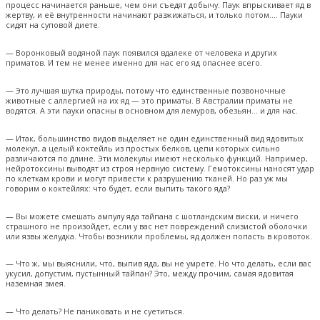
процесс начинается раньше, чем они съедят добычу. Паук впрыскивает яд в
жертву, и её внутренности начинают разжижаться, и только потом…. Пауки
сидят на суповой диете.
— Воронковый водяной паук появился вдалеке от человека и других
приматов. И тем не менее именно для нас его яд опаснее всего.
— Это лучшая шутка природы, потому что единственные позвоночные
животные с аллергией на их яд — это приматы. В Австралии приматы не
водятся. А эти пауки опасны в основном для лемуров, обезьян… и для нас.
— Итак, большинство видов выделяет не один единственный вид ядовитых
молекул, а целый коктейль из простых белков, цепи которых сильно
различаются по длине. Эти молекулы имеют несколько функций. Например,
нейротоксины выводят из строя нервную систему. Гемотоксины наносят удар
по клеткам крови и могут привести к разрушению тканей. Но раз уж мы
говорим о коктейлях: что будет, если выпить такого яда?
— Вы можете смешать ампулу яда тайпана с шотландским виски, и ничего
страшного не произойдет, если у вас нет повреждений слизистой оболочки
или язвы желудка. Чтобы возникли проблемы, яд должен попасть в кровоток.
— Что ж, мы выяснили, что, выпив яда, вы не умрете. Но что делать, если вас
укусил, допустим, пустынный тайпан? Это, между прочим, самая ядовитая
наземная змея.
— Что делать? Не паниковать и не суетиться.