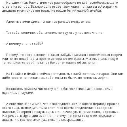
— Но одно лишь биологическое разнообразие не даёт всеобъемлющего
ответа на вопрос. Важную роль играет эволюция: попади вы в Австралию
двадцать миллионов лет назад, не нашли бы ни единой змейки.
— Ядовитые змеи здесь появились раньше неядовитых.
— Так себе, конечно, объяснение, но другого у нас пока что нет.
— А почему оно так себе?
— Потому что в его основе не какая-нибудь красивая экологическая теория
или нечто подобное, а просто исторические факты. Мы отмечаем некую
тенденцию, которой пока нет более толкового объяснения.
— На Гавайях и Ямайке сейчас нет ядовитых змей, хотя там и жарко. Они там
либо просто не появились, либо когда-то были, но потом вымерли.
— Возможно, природа чисто случайно благословила нас несколькими
ядовитыми пауками.
— А ещё мне напомнили, что с последнего ледникового периода прошло
всего лишь пятнадцать тысяч лет. И во время оледенения в северных
широтах Северного полушария могли исчезнуть многие холоднокровные.
Например, в Ирландии змей нет, потому что когда-то всю её придавило
льдом
, и с тех пор змеи туда пока не возвращались.