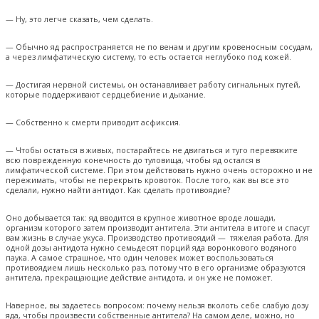
— Ну, это легче сказать, чем сделать.
— Обычно яд распространяется не по венам и другим кровеносным сосудам,
а через лимфатическую систему, то есть остается неглубоко под кожей.
— Достигая нервной системы, он останавливает работу сигнальных путей,
которые поддерживают сердцебиение и дыхание.
— Собственно к смерти приводит асфиксия.
— Чтобы остаться в живых, постарайтесь не двигаться и туго перевяжите
всю поврежденную конечность до туловища, чтобы яд остался в
лимфатической системе. При этом действовать нужно очень осторожно и не
пережимать, чтобы не перекрыть кровоток. После того, как вы все это
сделали, нужно найти антидот. Как сделать противоядие?
Оно добывается так: яд вводится в крупное животное вроде лошади,
организм которого затем производит антитела. Эти антитела в итоге и спасут
вам жизнь в случае укуса. Производство противоядий — тяжелая работа. Для
одной дозы антидота нужно семьдесят порций яда воронкового водяного
паука. А самое страшное, что один человек может воспользоваться
противоядием лишь несколько раз, потому что в его организме образуются
антитела, прекращающие действие антидота, и он уже не поможет.
Наверное, вы задаетесь вопросом: почему нельзя вколоть себе слабую дозу
яда, чтобы произвести собственные антитела? На самом деле, можно, но