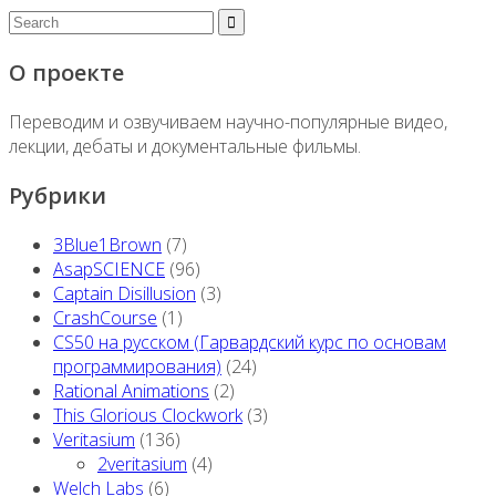
О проекте
Переводим и озвучиваем научно-популярные видео,
лекции, дебаты и документальные фильмы.
Рубрики
3Blue1Brown
(7)
AsapSCIENCE
(96)
Captain Disillusion
(3)
CrashCourse
(1)
CS50 на русском (Гарвардский курс по основам
программирования)
(24)
Rational Animations
(2)
This Glorious Clockwork
(3)
Veritasium
(136)
2veritasium
(4)
Welch Labs
(6)