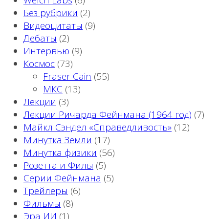
Welch Labs
(6)
Без рубрики
(2)
Видеоцитаты
(9)
Дебаты
(2)
Интервью
(9)
Космос
(73)
Fraser Cain
(55)
МКС
(13)
Лекции
(3)
Лекции Ричарда Фейнмана (1964 год)
(7)
Майкл Сэндел «Справедливость»
(12)
Минутка Земли
(17)
Минутка физики
(56)
Розетта и Филы
(5)
Серии Фейнмана
(5)
Трейлеры
(6)
Фильмы
(8)
Эра ИИ
(1)