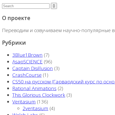
О проекте
Переводим и озвучиваем научно-популярные ви
Рубрики
3Blue1Brown
(7)
AsapSCIENCE
(96)
Captain Disillusion
(3)
CrashCourse
(1)
CS50 на русском (Гарвардский курс по ос
Rational Animations
(2)
This Glorious Clockwork
(3)
Veritasium
(136)
2veritasium
(4)