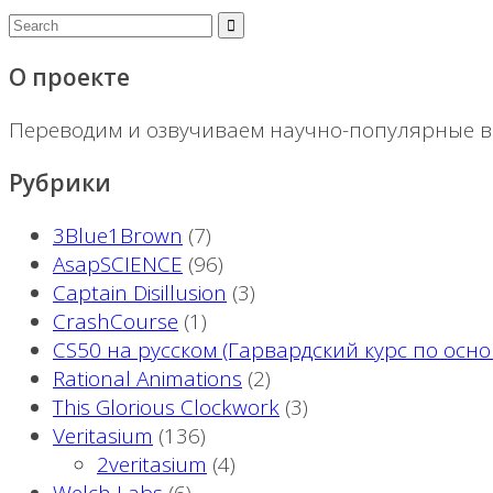
О проекте
Переводим и озвучиваем научно-популярные ви
Рубрики
3Blue1Brown
(7)
AsapSCIENCE
(96)
Captain Disillusion
(3)
CrashCourse
(1)
CS50 на русском (Гарвардский курс по ос
Rational Animations
(2)
This Glorious Clockwork
(3)
Veritasium
(136)
2veritasium
(4)