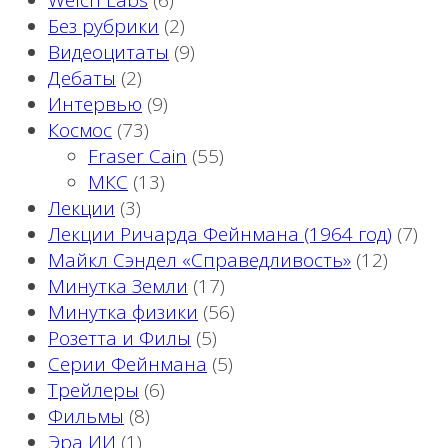
Welch Labs
(6)
Без рубрики
(2)
Видеоцитаты
(9)
Дебаты
(2)
Интервью
(9)
Космос
(73)
Fraser Cain
(55)
МКС
(13)
Лекции
(3)
Лекции Ричарда Фейнмана (1964 год)
(7)
Майкл Сэндел «Справедливость»
(12)
Минутка Земли
(17)
Минутка физики
(56)
Розетта и Филы
(5)
Серии Фейнмана
(5)
Трейлеры
(6)
Фильмы
(8)
Эра ИИ
(1)