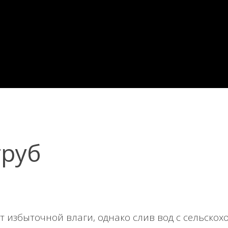
труб
 избыточной влаги, однако слив вод с сельскох