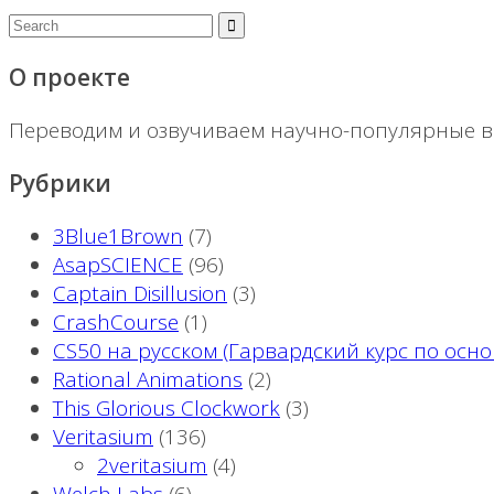
О проекте
Переводим и озвучиваем научно-популярные ви
Рубрики
3Blue1Brown
(7)
AsapSCIENCE
(96)
Captain Disillusion
(3)
CrashCourse
(1)
CS50 на русском (Гарвардский курс по ос
Rational Animations
(2)
This Glorious Clockwork
(3)
Veritasium
(136)
2veritasium
(4)