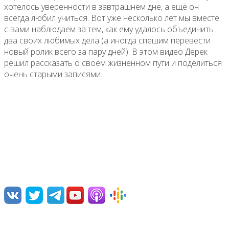
хотелось уверенности в завтрашнем дне, а ещё он
всегда любил учиться. Вот уже несколько лет мы вместе
с вами наблюдаем за тем, как ему удалось объединить
два своих любимых дела (а иногда спешим перевести
новый ролик всего за пару дней). В этом видео Дерек
решил рассказать о своём жизненном пути и поделиться
очень старыми записями.
О нас
Переводим и озвучиваем научно-популярные видео,
лекции, дебаты и документальные фильмы.
Нам интересна наука и ее популяризация, борьба с
различными заблуждениями, посильная ликвидация
невежества.
Команда проекта