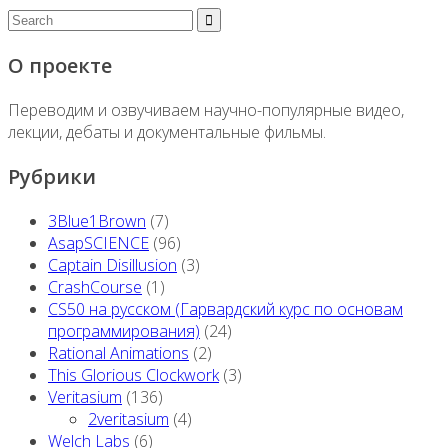
О проекте
Переводим и озвучиваем научно-популярные видео,
лекции, дебаты и документальные фильмы.
Рубрики
3Blue1Brown
(7)
AsapSCIENCE
(96)
Captain Disillusion
(3)
CrashCourse
(1)
CS50 на русском (Гарвардский курс по основам
программирования)
(24)
Rational Animations
(2)
This Glorious Clockwork
(3)
Veritasium
(136)
2veritasium
(4)
Welch Labs
(6)