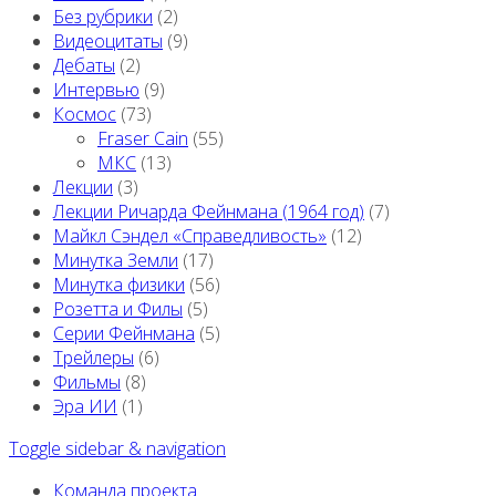
Без рубрики
(2)
Видеоцитаты
(9)
Дебаты
(2)
Интервью
(9)
Космос
(73)
Fraser Cain
(55)
МКС
(13)
Лекции
(3)
Лекции Ричарда Фейнмана (1964 год)
(7)
Майкл Сэндел «Справедливость»
(12)
Минутка Земли
(17)
Минутка физики
(56)
Розетта и Филы
(5)
Серии Фейнмана
(5)
Трейлеры
(6)
Фильмы
(8)
Эра ИИ
(1)
Toggle sidebar & navigation
Команда проекта