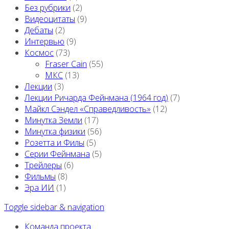
Без рубрики
(2)
Видеоцитаты
(9)
Дебаты
(2)
Интервью
(9)
Космос
(73)
Fraser Cain
(55)
МКС
(13)
Лекции
(3)
Лекции Ричарда Фейнмана (1964 год)
(7)
Майкл Сэндел «Справедливость»
(12)
Минутка Земли
(17)
Минутка физики
(56)
Розетта и Филы
(5)
Серии Фейнмана
(5)
Трейлеры
(6)
Фильмы
(8)
Эра ИИ
(1)
Toggle sidebar & navigation
Команда проекта