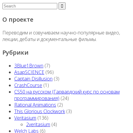
О проекте
Переводим и озвучиваем научно-популярные видео,
лекции, дебаты и документальные фильмы.
Рубрики
3Blue1Brown
(7)
AsapSCIENCE
(96)
Captain Disillusion
(3)
CrashCourse
(1)
CS50 на русском (Гарвардский курс по основам
программирования)
(24)
Rational Animations
(2)
This Glorious Clockwork
(3)
Veritasium
(136)
2veritasium
(4)
Welch Labs
(6)