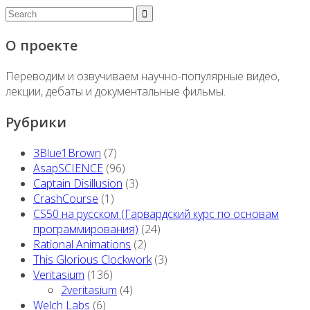
О проекте
Переводим и озвучиваем научно-популярные видео,
лекции, дебаты и документальные фильмы.
Рубрики
3Blue1Brown
(7)
AsapSCIENCE
(96)
Captain Disillusion
(3)
CrashCourse
(1)
CS50 на русском (Гарвардский курс по основам
программирования)
(24)
Rational Animations
(2)
This Glorious Clockwork
(3)
Veritasium
(136)
2veritasium
(4)
Welch Labs
(6)