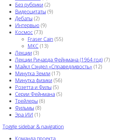
Без рубрики
(2)
Видеоцитаты
(9)
Дебаты
(2)
Интервью
(9)
Космос
(73)
Fraser Cain
(55)
МКС
(13)
Лекции
(3)
Лекции Ричарда Фейнмана (1964 год)
(7)
Майкл Сэндел «Справедливость»
(12)
Минутка Земли
(17)
Минутка физики
(56)
Розетта и Филы
(5)
Серии Фейнмана
(5)
Трейлеры
(6)
Фильмы
(8)
Эра ИИ
(1)
Toggle sidebar & navigation
Команда проекта