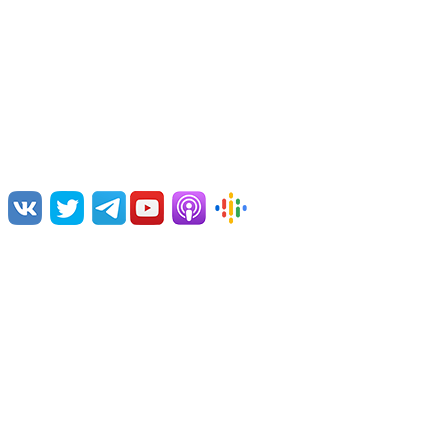
О нас
Переводим и озвучиваем научно-популярные видео,
лекции, дебаты и документальные фильмы.
Нам интересна наука и ее популяризация, борьба с
различными заблуждениями, посильная ликвидация
невежества.
Команда проекта
Поддержать проект
Связаться с нами
Примеры озвучки
© 2026 Vert Dider®