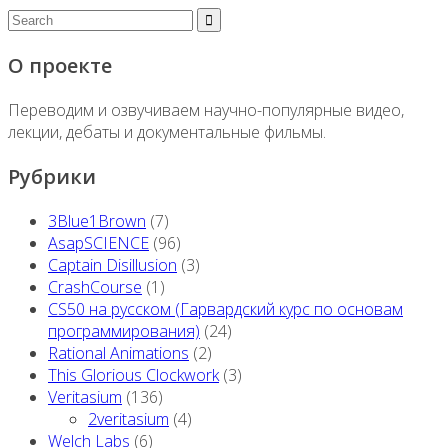
О проекте
Переводим и озвучиваем научно-популярные видео,
лекции, дебаты и документальные фильмы.
Рубрики
3Blue1Brown
(7)
AsapSCIENCE
(96)
Captain Disillusion
(3)
CrashCourse
(1)
CS50 на русском (Гарвардский курс по основам
программирования)
(24)
Rational Animations
(2)
This Glorious Clockwork
(3)
Veritasium
(136)
2veritasium
(4)
Welch Labs
(6)