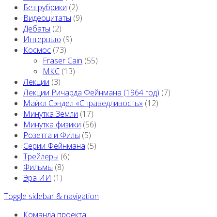
Без рубрики
(2)
Видеоцитаты
(9)
Дебаты
(2)
Интервью
(9)
Космос
(73)
Fraser Cain
(55)
МКС
(13)
Лекции
(3)
Лекции Ричарда Фейнмана (1964 год)
(7)
Майкл Сэндел «Справедливость»
(12)
Минутка Земли
(17)
Минутка физики
(56)
Розетта и Филы
(5)
Серии Фейнмана
(5)
Трейлеры
(6)
Фильмы
(8)
Эра ИИ
(1)
Toggle sidebar & navigation
Команда проекта