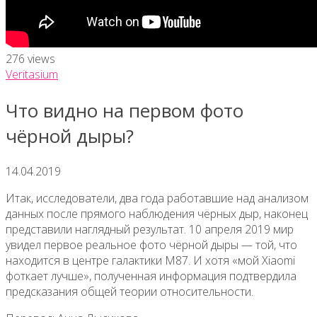
276 views
Veritasium
Что видно на первом фото
чёрной дыры?
14.04.2019
Итак, исследователи, два года работавшие над анализом
данных после прямого наблюдения чёрных дыр, наконец
представили наглядный результат. 10 апреля 2019 мир
увидел первое реальное фото чёрной дыры — той, что
находится в центре галактики М87. И хотя «мой Xiaomi
фоткает лучше», полученная информация подтвердила
предсказания общей теории относительности.