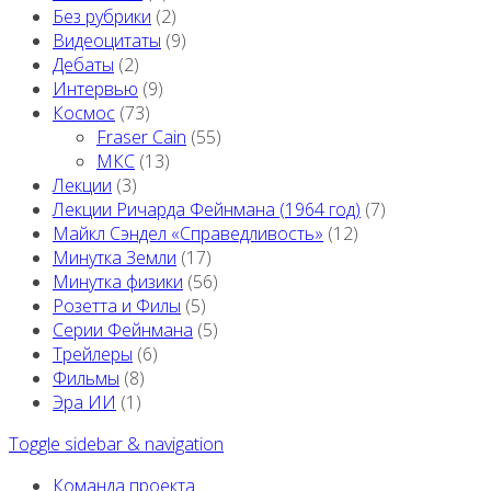
Без рубрики
(2)
Видеоцитаты
(9)
Дебаты
(2)
Интервью
(9)
Космос
(73)
Fraser Cain
(55)
МКС
(13)
Лекции
(3)
Лекции Ричарда Фейнмана (1964 год)
(7)
Майкл Сэндел «Справедливость»
(12)
Минутка Земли
(17)
Минутка физики
(56)
Розетта и Филы
(5)
Серии Фейнмана
(5)
Трейлеры
(6)
Фильмы
(8)
Эра ИИ
(1)
Toggle sidebar & navigation
Команда проекта