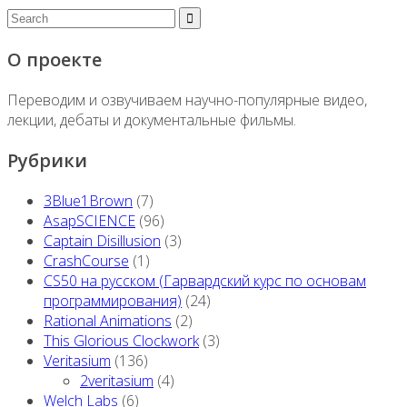
О проекте
Переводим и озвучиваем научно-популярные видео,
лекции, дебаты и документальные фильмы.
Рубрики
3Blue1Brown
(7)
AsapSCIENCE
(96)
Captain Disillusion
(3)
CrashCourse
(1)
CS50 на русском (Гарвардский курс по основам
программирования)
(24)
Rational Animations
(2)
This Glorious Clockwork
(3)
Veritasium
(136)
2veritasium
(4)
Welch Labs
(6)