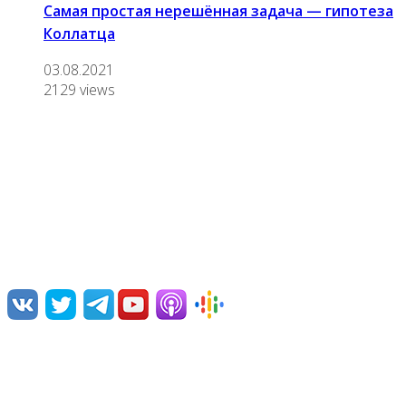
Самая простая нерешённая задача — гипотеза
Коллатца
03.08.2021
2129 views
О нас
Переводим и озвучиваем научно-популярные видео,
лекции, дебаты и документальные фильмы.
Нам интересна наука и ее популяризация, борьба с
различными заблуждениями, посильная ликвидация
невежества.
Команда проекта
Поддержать проект