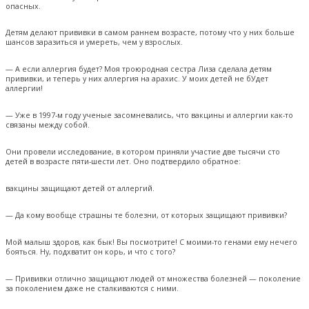
опасных.
Детям делают прививки в самом раннем возрасте, потому что у них больше
шансов заразиться и умереть, чем у взрослых.
— А если аллергия будет? Моя троюродная сестра Лиза сделала детям
прививки, и теперь у них аллергия на арахис. У моих детей не бУдет
аллергии!
— Уже в 1997-м году ученые засомневались, что вакцины и аллергии как-то
связаны между собой.
Они провели исследование, в котором приняли участие две тысячи сто
детей в возрасте пяти-шести лет. Оно подтвердило обратное:
вакцины защищают детей от аллергий.
— Да кому вообще страшны те болезни, от которых защищают прививки?
Мой малыш здоров, как бык! Вы посмотрите! С моими-то генами ему нечего
бояться. Ну, подхватит он корь, и что с того?
— Прививки отлично защищают людей от множества болезней — поколение
за поколением даже не сталкиваются с ними.