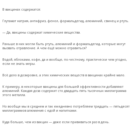
В вакцинах содержатся:
Глутамат натрия, антифриз, фенол, формальдегид, алюминий, свинец и ртуть.
— Да, вакцины содержат химические вещества.
Раньше в них могли быть ртуть, алюминий и формальдегид, которые могут
вызвать отравление. А чем ещё можно отравиться?
Водой, яблоками, кофе, да и вообще, по-честному, практически чем угодно,
если не знать меры.
Всё дело в дозировке, а этих химических веществ в вакцинах крайне мало.
К примеру, в некоторые вакцины для большей эффективности добавляют
алюминий. Каждая доза содержит сто двадцать пять тысячных миллиграмма
этого металла.
Но вообще мы в среднем и так ежедневно потребляем тридцать — пятьдесят
миллиграммов алюминия с едой и напитками.
Куда больше, чем из вакцин — даже если прививаться раз в день.