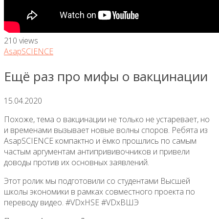
210 views
AsapSCIENCE
Ещё раз про мифы о вакцинации
15.04.2020
Похоже, тема о вакцинации не только не устаревает, но
и временами вызывает новые волны споров. Ребята из
AsapSCIENCE компактно и ёмко прошлись по самым
частым аргументам антипрививочников и привели
доводы против их основных заявлений.
Этот ролик мы подготовили со студентами Высшей
школы экономики в рамках совместного проекта по
переводу видео. #VDxHSE #VDxВШЭ