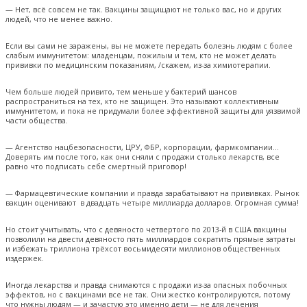
— Нет, всё совсем не так. Вакцины защищают не только вас, но и других
людей, что не менее важно.
Если вы сами не заражены, вы не можете передать болезнь людям с более
слабым иммунитетом: младенцам, пожилым и тем, кто не может делать
прививки по медицинским показаниям, /скажем, из-за химиотерапии.
Чем больше людей привито, тем меньше у бактерий шансов
распространиться на тех, кто не защищен. Это называют коллективным
иммунитетом, и пока не придумали более эффективной защиты для уязвимой
части общества.
— Агентство нацбезопасности, ЦРУ, ФБР, корпорации, фармкомпании…
Доверять им после того, как они сняли с продажи столько лекарств, все
равно что подписать себе смертный приговор!
— Фармацевтические компании и правда зарабатывают на прививках. Рынок
вакцин оценивают в двадцать четыре миллиарда долларов. Огромная сумма!
Но стоит учитывать, что с девяносто четвертого по 2013-й в США вакцины
позволили на двести девяносто пять миллиардов сократить прямые затраты
и избежать триллиона трёхсот восьмидесяти миллионов общественных
издержек.
Иногда лекарства и правда снимаются с продажи из-за опасных побочных
эффектов, но с вакцинами все не так. Они жестко контролируются, потому
что нужны людям — и зачастую это именно дети — не для лечения