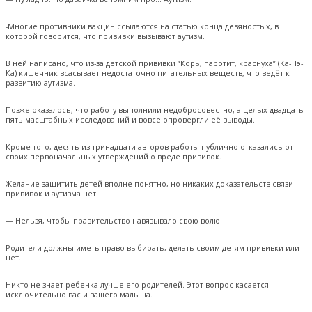
-Многие противники вакцин ссылаются на статью конца девяностых, в
которой говорится, что прививки вызывают аутизм.
В ней написано, что из-за детской прививки “Корь, паротит, краснуха” (Ка-Пэ-
Ка) кишечник всасывает недостаточно питательных веществ, что ведёт к
развитию аутизма.
Позже оказалось, что работу выполнили недобросовестно, а целых двадцать
пять масштабных исследований и вовсе опровергли её выводы.
Кроме того, десять из тринадцати авторов работы публично отказались от
своих первоначальных утверждений о вреде прививок.
Желание защитить детей вполне понятно, но никаких доказательств связи
прививок и аутизма нет.
— Нельзя, чтобы правительство навязывало свою волю.
Родители должны иметь право выбирать, делать своим детям прививки или
нет.
Никто не знает ребенка лучше его родителей. Этот вопрос касается
исключительно вас и вашего малыша.