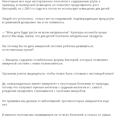
Некоторые все еще настороженно относятся к содержанию ртути, к
примеру, в тиомерсале (в вакцине он помогает предотвратить рост
бактерий), но с 2001-го года его почти не используют в вакцинах для детей.
Людей это успокоило, только вот исследований, подтверждающих вред ртути
в сравнимой дозировке так и не появилось.
— “Мои дети будут расти на всем натуральном”. Крекеры из кинОа лучше
всего! Мы ведь знаем, что для детей полезнее натуральные продукты.
Так почему бы не дать иммунной системе ребенка развиваться
естественным путем?!
— Вакцины содержат ослабленные формы бактерий, которые позволяют
иммунной системе с ними познакомиться.
Организм учится защищаться, чтобы позже быть готовым к настоящей атаке!
Да, новорожденные имеют иммунитет к некоторым болезням от природы,
потому что получают нужные антитела с грудным молоком и с самого
рождения ежедневно сталкиваются с тысячами микробов.
Но прививки мы делаем от заболеваний, против которых иммунитета еще
нет.
И именно поэтому мы прививаемся не от всех болезней, а только от самых