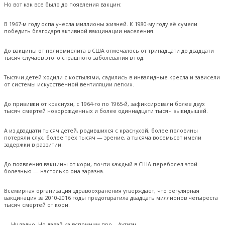
Но вот как все было до появления вакцин:
В 1967-м году оспа унесла миллионы жизней. К 1980-му году её сумели
победить благодаря активной вакцинации населения.
До вакцины от полиомиелита в США отмечалось от тринадцати до двадцати
тысяч случаев этого страшного заболевания в год.
Тысячи детей ходили с костылями, садились в инвалидные кресла и зависели
от системы искусственной вентиляции легких.
До прививки от краснухи, с 1964-го по 1965-й, зафиксировали более двух
тысяч смертей новорожденных и более одиннадцати тысяч выкидышей.
А из двадцати тысяч детей, родившихся с краснухой, более половины
потеряли слух, более трёх тысяч — зрение, а тысяча восемьсот имели
задержки в развитии.
До появления вакцины от кори, почти каждый в США переболел этой
болезнью — настолько она заразна.
Всемирная организация здравоохранения утверждает, что регулярная
вакцинация за 2010-2016 годы предотвратила двадцать миллионов четыреста
тысяч смертей от кори.
— Ну ладно. Но давай-ка вспомним про… Аутизм.