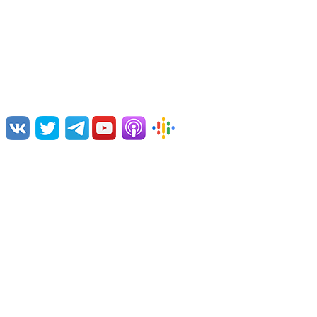
Переводим и озвучиваем научно-популярные видео,
лекции, дебаты и документальные фильмы.
Нам интересна наука и ее популяризация, борьба с
различными заблуждениями, посильная ликвидация
невежества.
Команда проекта
Поддержать проект
Связаться с нами
Примеры озвучки
© 2026 Vert Dider®