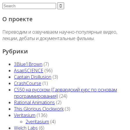
О проекте
Переводим и озвучиваем научно-популярные видео,
лекции, дебаты и документальные фильмы.
Рубрики
3Blue1Brown
(7)
AsapSCIENCE
(96)
Captain Disillusion
(3)
CrashCourse
(1)
CS50 на русском (Гарвардский курс по основам
программирования)
(24)
Rational Animations
(2)
This Glorious Clockwork
(3)
Veritasium
(136)
2veritasium
(4)
Welch Labs
(6)