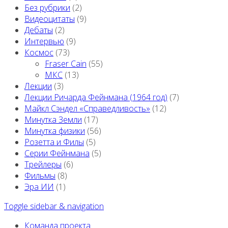
Без рубрики
(2)
Видеоцитаты
(9)
Дебаты
(2)
Интервью
(9)
Космос
(73)
Fraser Cain
(55)
МКС
(13)
Лекции
(3)
Лекции Ричарда Фейнмана (1964 год)
(7)
Майкл Сэндел «Справедливость»
(12)
Минутка Земли
(17)
Минутка физики
(56)
Розетта и Филы
(5)
Серии Фейнмана
(5)
Трейлеры
(6)
Фильмы
(8)
Эра ИИ
(1)
Toggle sidebar & navigation
Команда проекта